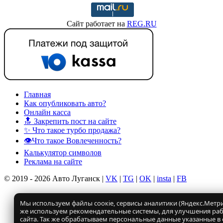
Сайт работает на
REG.RU
Главная
Как опубликовать авто?
Онлайн касса
🔝 Закрепить пост на сайте
✨ Что такое турбо продажа?
👁️Что такое Вовлеченность?
Калькулятор символов
Реклама на сайте
© 2019 - 2026 Авто Луганск |
VK
|
TG
|
OK
|
insta
|
FB
Мы используем файлы соокіе, сервисы аналитики (Яндекс.Метрик
же используем рекомендательные системы, для улучшения ра
сайта. Так же обрабатываем персональные данные указанные в