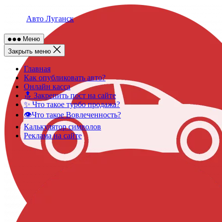
Skip
to
Авто Луганск
content
Меню
Закрыть меню
Главная
Как опубликовать авто?
Онлайн касса
🔝 Закрепить пост на сайте
✨ Что такое турбо продажа?
👁️Что такое Вовлеченность?
Калькулятор символов
Реклама на сайте