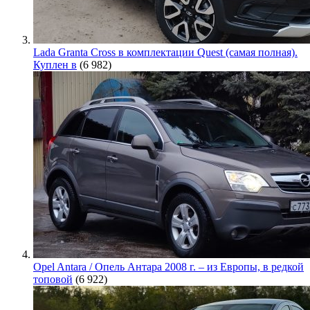
Lada Granta Cross в комплектации Quest (самая полная).
Куплен в
(6 982)
Opel Antara / Опель Антара 2008 г. – из Европы, в редкой
топовой
(6 922)