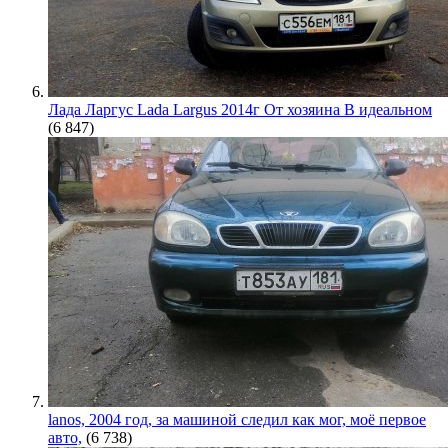
Лада Ларгус Lada Largus 2014г От хозяина В идеальном
(6 847)
lanos, 2004 год, за машиной следил как мог, моё первое
авто,
(6 738)