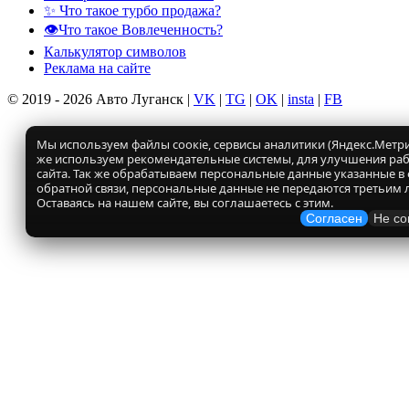
✨ Что такое турбо продажа?
👁️Что такое Вовлеченность?
Калькулятор символов
Реклама на сайте
© 2019 - 2026 Авто Луганск |
VK
|
TG
|
OK
|
insta
|
FB
Мы используем файлы соокіе, сервисы аналитики (Яндекс.Метрик
же используем рекомендательные системы, для улучшения ра
сайта. Так же обрабатываем персональные данные указанные в
обратной связи, персональные данные не передаются третьим 
Оставаясь на нашем сайте, вы соглашаетесь с этим.
Согласен
Не со