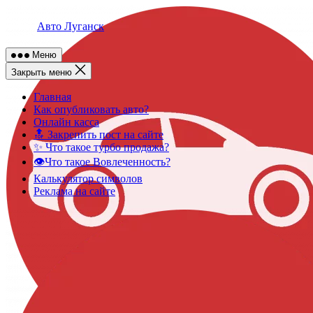
Skip
to
Авто Луганск
content
Меню
Закрыть меню
Главная
Как опубликовать авто?
Онлайн касса
🔝 Закрепить пост на сайте
✨ Что такое турбо продажа?
👁️Что такое Вовлеченность?
Калькулятор символов
Реклама на сайте