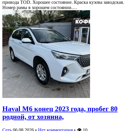
привода TOD. Хорошее состояние. Краска кузова заводская.
Номер рамы в хорошем состоянии.…
Haval M6 конец 2023 года, пробег 80
родной, от хозяина,
Сеть
06.08.2026
•
Нет комментария
•
👁
10