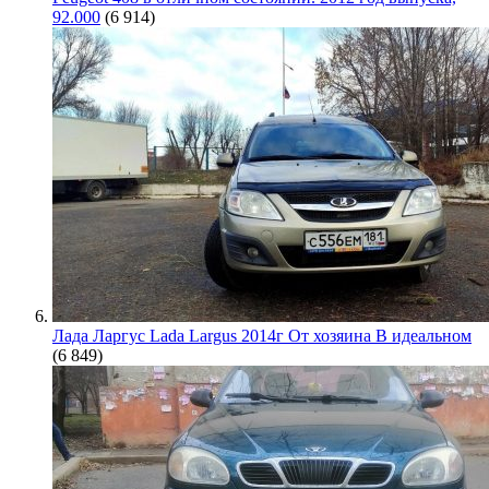
92.000
(6 914)
Лада Ларгус Lada Largus 2014г От хозяина В идеальном
(6 849)