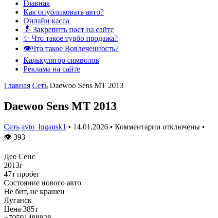
Главная
Как опубликовать авто?
Онлайн касса
🔝 Закрепить пост на сайте
✨ Что такое турбо продажа?
👁️Что такое Вовлеченность?
Калькулятор символов
Реклама на сайте
Главная
Сеть
Daewoo Sens MT 2013
Daewoo Sens MT 2013
Сеть
avto_lugansk1
•
14.01.2026
•
Комментарии отключены
•
👁
393
Део Сенс
2013г
47т пробег
Состояние нового авто
Не бит, не крашен
Луганск
Цена 385т
+79591488828