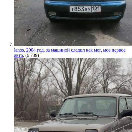
lanos, 2004 год, за машиной следил как мог, моё первое
авто,
(6 739)