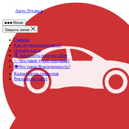
Skip
to
Авто Луганск
content
Меню
Закрыть меню
Главная
Как опубликовать авто?
Онлайн касса
🔝 Закрепить пост на сайте
✨ Что такое турбо продажа?
👁️Что такое Вовлеченность?
Калькулятор символов
Реклама на сайте