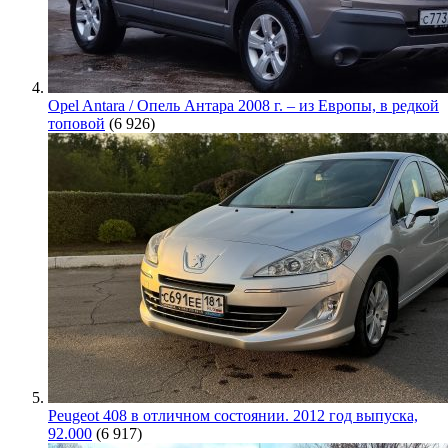
Opel Antara / Опель Антара 2008 г. – из Европы, в редкой
топовой
(6 926)
Peugeot 408 в отличном состоянии. 2012 год выпуска,
92.000
(6 917)