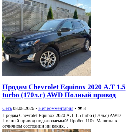
Продам Chevrolet Equinox 2020 А.Т 1.5
turbo (170л.с) AWD Полный привод
Сеть
08.08.2026
•
Нет комментария
•
👁
8
Продам Chevrolet Equinox 2020 А.Т 1.5 turbo (170л.с) AWD
Полный привод подключаемый! Пробег 110т. Машина в
отличном состоянии ни каких…