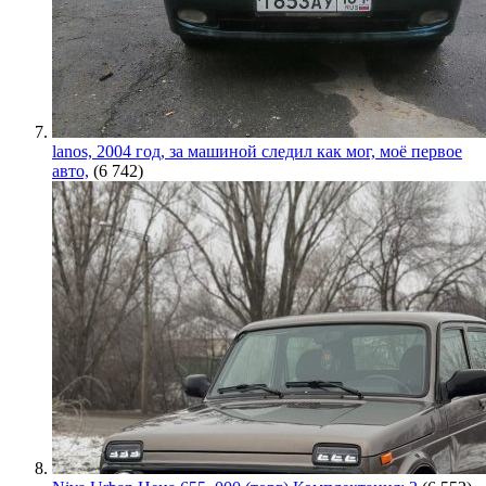
lanos, 2004 год, за машиной следил как мог, моё первое
авто,
(6 742)