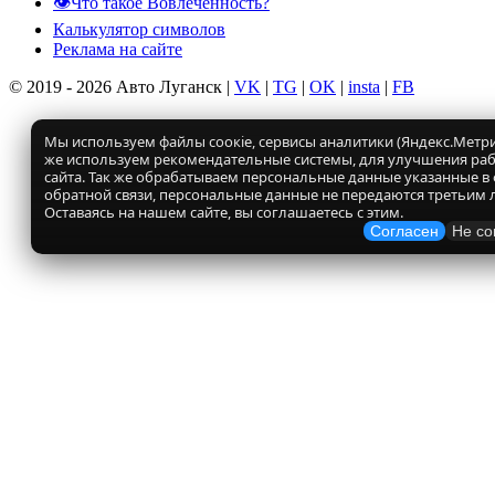
👁️Что такое Вовлеченность?
Калькулятор символов
Реклама на сайте
© 2019 - 2026 Авто Луганск |
VK
|
TG
|
OK
|
insta
|
FB
Мы используем файлы соокіе, сервисы аналитики (Яндекс.Метрик
же используем рекомендательные системы, для улучшения ра
сайта. Так же обрабатываем персональные данные указанные в
обратной связи, персональные данные не передаются третьим 
Оставаясь на нашем сайте, вы соглашаетесь с этим.
Согласен
Не со