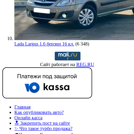
Lada Largus 1.6 бензин 16 кл.
(6 348)
Сайт работает на
REG.RU
Главная
Как опубликовать авто?
Онлайн касса
🔝 Закрепить пост на сайте
✨ Что такое турбо продажа?