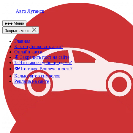
Skip
to
Авто Луганск
content
Меню
Закрыть меню
Главная
Как опубликовать авто?
Онлайн касса
🔝 Закрепить пост на сайте
✨ Что такое турбо продажа?
👁️Что такое Вовлеченность?
Калькулятор символов
Реклама на сайте