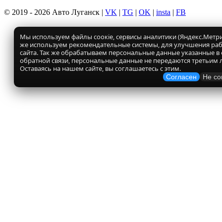
© 2019 - 2026 Авто Луганск |
VK
|
TG
|
OK
|
insta
|
FB
Мы используем файлы соокіе, сервисы аналитики (Яндекс.Метрик
же используем рекомендательные системы, для улучшения ра
сайта. Так же обрабатываем персональные данные указанные в
обратной связи, персональные данные не передаются третьим 
Оставаясь на нашем сайте, вы соглашаетесь с этим.
Согласен
Не со