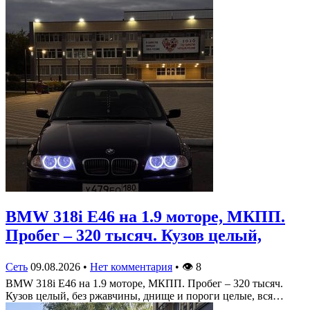
BMW 318i E46 на 1.9 моторе, МКПП.
Пробег – 320 тысяч. Кузов целый,
Сеть
09.08.2026
•
Нет комментария
•
👁
8
BMW 318i E46 на 1.9 моторе, МКПП. Пробег – 320 тысяч.
Кузов целый, без ржавчины, днище и пороги целые, вся…