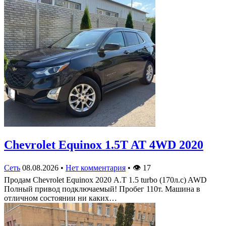
Chevrolet Equinox 1.5T AT 4WD 2020
Сеть
08.08.2026
•
Нет комментария
•
👁
17
Продам Chevrolet Equinox 2020 А.Т 1.5 turbo (170л.с) AWD
Полный привод подключаемый! Пробег 110т. Машина в
отличном состоянии ни каких…