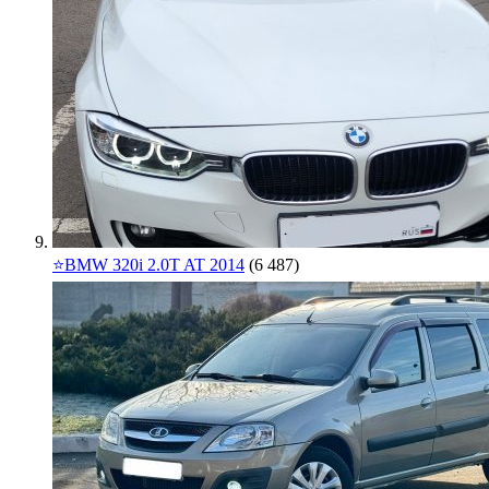
⭐️BMW 320i 2.0T AT 2014
(6 487)