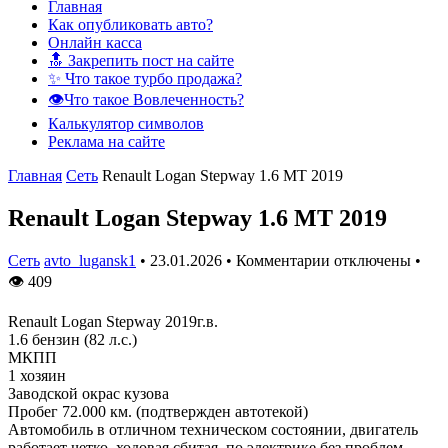
Главная
Как опубликовать авто?
Онлайн касса
🔝 Закрепить пост на сайте
✨ Что такое турбо продажа?
👁️Что такое Вовлеченность?
Калькулятор символов
Реклама на сайте
Главная
Сеть
Renault Logan Stepway 1.6 MT 2019
Renault Logan Stepway 1.6 MT 2019
Сеть
avto_lugansk1
•
23.01.2026
•
Комментарии отключены
•
👁
409
Renault Logan Stepway 2019г.в.
1.6 бензин (82 л.с.)
МКПП
1 хозяин
Заводской окрас кузова
Пробег 72.000 км. (подтвержден автотекой)
Автомобиль в отличном техническом состоянии, двигатель
работает четко, ходовая сбитая, по электрике без проблем.