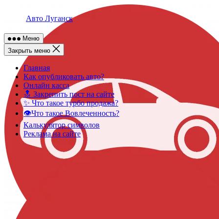
Skip
to
Авто Луганск
content
Меню
Закрыть меню
Главная
Как опубликовать авто?
Онлайн касса
🔝 Закрепить пост на сайте
✨ Что такое турбо продажа?
👁️Что такое Вовлеченность?
Калькулятор символов
Реклама на сайте