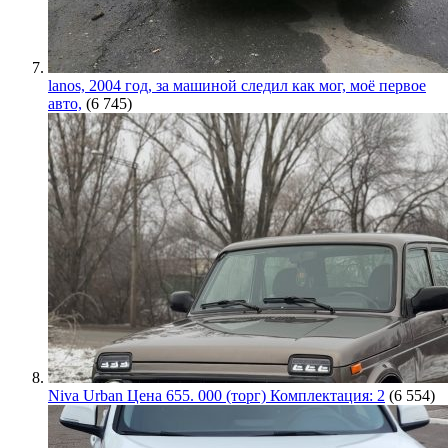
lanos, 2004 год, за машиной следил как мог, моё первое
авто,
(6 745)
Niva Urban Цена 655. 000 (торг) Комплектация: 2
(6 554)