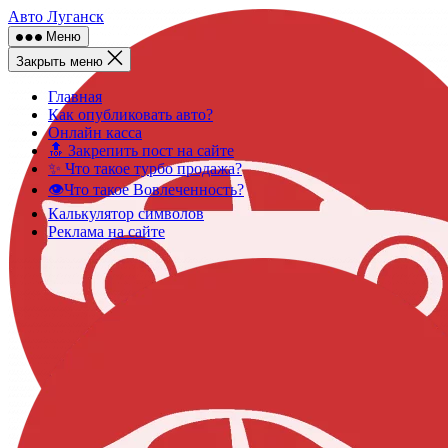
Skip
Авто Луганск
to
Меню
content
Закрыть меню
Главная
Как опубликовать авто?
Онлайн касса
🔝 Закрепить пост на сайте
✨ Что такое турбо продажа?
👁️Что такое Вовлеченность?
Калькулятор символов
Реклама на сайте