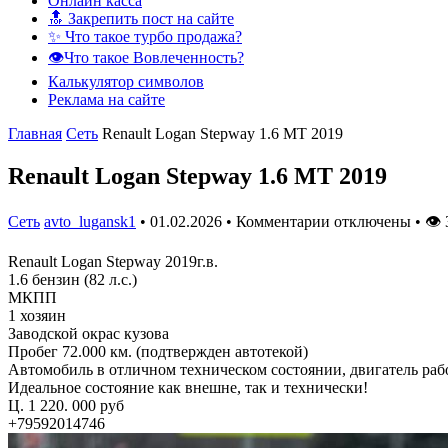
Онлайн касса
🔝 Закрепить пост на сайте
✨ Что такое турбо продажа?
👁️Что такое Вовлеченность?
Калькулятор символов
Реклама на сайте
Главная
Сеть
Renault Logan Stepway 1.6 MT 2019
Renault Logan Stepway 1.6 MT 2019
Сеть
avto_lugansk1
•
01.02.2026
•
Комментарии отключены
•
👁
Renault Logan Stepway 2019г.в.
1.6 бензин (82 л.с.)
МКПП
1 хозяин
Заводской окрас кузова
Пробег 72.000 км. (подтвержден автотекой)
Автомобиль в отличном техническом состоянии, двигатель работ
Идеальное состояние как внешне, так и технически!
Ц. 1 220. 000 руб
+79592014746