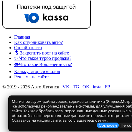
Главная
Как опубликовать авто?
Онлайн касса
🔝 Закрепить пост на сайте
✨ Что такое турбо продажа?
👁️Что такое Вовлеченность?
Калькулятор символов
Реклама на сайте
© 2019 - 2026 Авто Луганск |
VK
|
TG
|
OK
|
insta
|
FB
Мы используем файлы соокіе, сервисы аналитики (Яндекс.Метрик
же используем рекомендательные системы, для улучшения ра
сайта. Так же обрабатываем персональные данные указанные в
обратной связи, персональные данные не передаются третьим 
Оставаясь на нашем сайте, вы соглашаетесь с этим.
Согласен
Не со