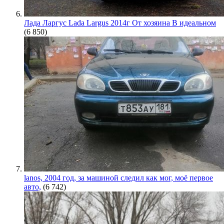
Лада Ларгус Lada Largus 2014г От хозяина В идеальном
(6 850)
lanos, 2004 год, за машиной следил как мог, моё первое
авто,
(6 742)