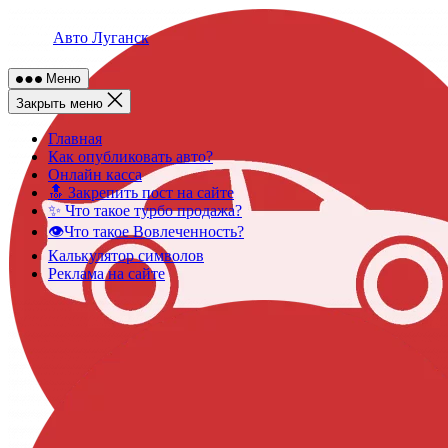
Skip
to
Авто Луганск
content
Меню
Закрыть меню
Главная
Как опубликовать авто?
Онлайн касса
🔝 Закрепить пост на сайте
✨ Что такое турбо продажа?
👁️Что такое Вовлеченность?
Калькулятор символов
Реклама на сайте