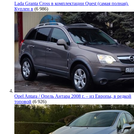
Lada Granta Cross в комплектации Quest (самая полная).
Куплен в
(6 986)
Opel Antara / Опель Антара 2008 г. – из Европы, в редкой
топовой
(6 926)