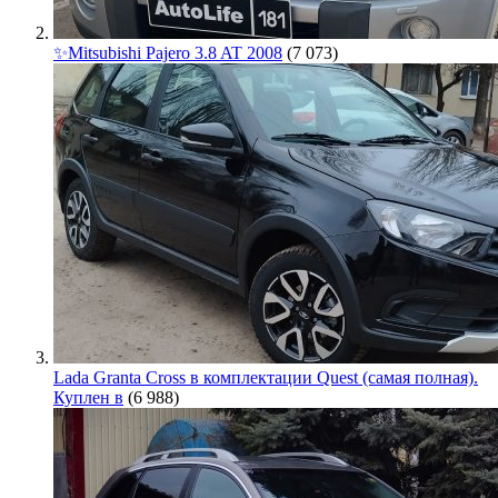
✨Mitsubishi Pajero 3.8 AT 2008
(7 073)
Lada Granta Cross в комплектации Quest (самая полная).
Куплен в
(6 988)