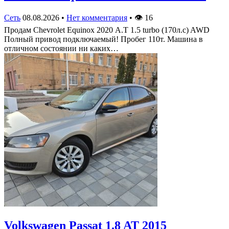
Сеть
08.08.2026
•
Нет комментария
•
👁
16
Продам Chevrolet Equinox 2020 А.Т 1.5 turbo (170л.с) AWD
Полный привод подключаемый! Пробег 110т. Машина в
отличном состоянии ни каких…
Volkswagen Passat 1.8 AT 2015