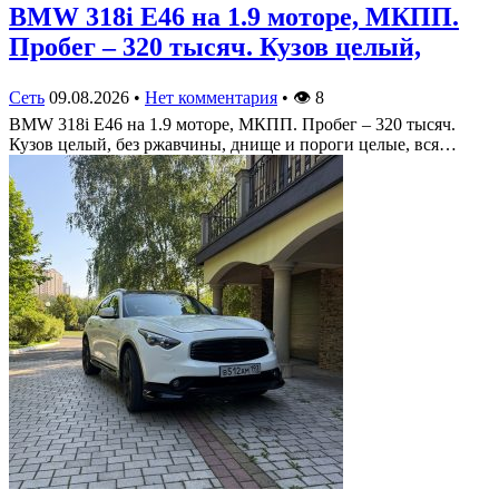
BMW 318i E46 на 1.9 моторе, МКПП.
Пробег – 320 тысяч. Кузов целый,
Сеть
09.08.2026
•
Нет комментария
•
👁
8
BMW 318i E46 на 1.9 моторе, МКПП. Пробег – 320 тысяч.
Кузов целый, без ржавчины, днище и пороги целые, вся…