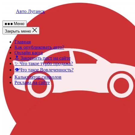
Skip
to
Авто Луганск
content
Меню
Закрыть меню
Главная
Как опубликовать авто?
Онлайн касса
🔝 Закрепить пост на сайте
✨ Что такое турбо продажа?
👁️Что такое Вовлеченность?
Калькулятор символов
Реклама на сайте