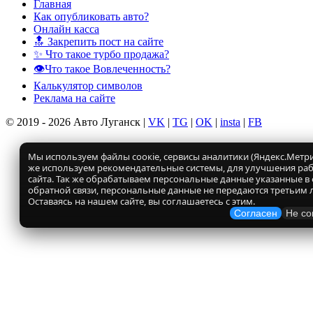
Главная
Как опубликовать авто?
Онлайн касса
🔝 Закрепить пост на сайте
✨ Что такое турбо продажа?
👁️Что такое Вовлеченность?
Калькулятор символов
Реклама на сайте
© 2019 - 2026 Авто Луганск |
VK
|
TG
|
OK
|
insta
|
FB
Мы используем файлы соокіе, сервисы аналитики (Яндекс.Метрик
же используем рекомендательные системы, для улучшения ра
сайта. Так же обрабатываем персональные данные указанные в
обратной связи, персональные данные не передаются третьим 
Оставаясь на нашем сайте, вы соглашаетесь с этим.
Согласен
Не со