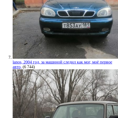
lanos, 2004 год, за машиной следил как мог, моё первое
авто,
(6 744)