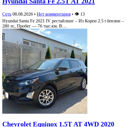
Hyundai Santa Fe 2.5T AT 2021
Сеть
08.08.2026
•
Нет комментария
•
👁
13
Hyundai Santa Fe 2021 IV рестайлинг – Из Кореи 2.5 t бензин –
280 лс, Пробег — 76 тыс.км. В…
Chevrolet Equinox 1.5T AT 4WD 2020