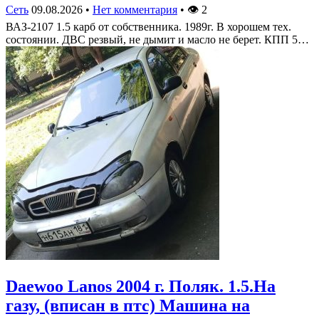
Сеть
09.08.2026
•
Нет комментария
•
👁
2
ВАЗ-2107 1.5 карб от собственника. 1989г. В хорошем тех.
состоянии. ДВС резвый, не дымит и масло не берет. КПП 5…
Daewoo Lanos 2004 г. Поляк. 1.5.На
газу, (вписан в птс) Машина на