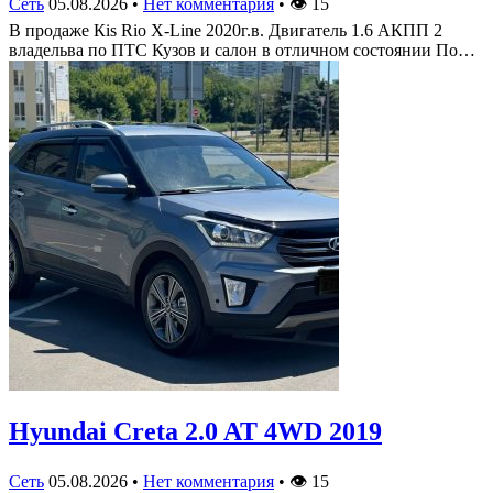
Сеть
05.08.2026
•
Нет комментария
•
👁
15
В продаже Кis Rio X-Line 2020г.в. Двигатель 1.6 АКПП 2
владельва по ПТС Кузов и салон в отличном состоянии По…
Hyundai Creta 2.0 AT 4WD 2019
Сеть
05.08.2026
•
Нет комментария
•
👁
15