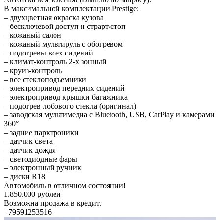
В максимальной комплектации Prestige:
– двухцветная окраска кузова
– бесключевой доступ и страрт/стоп
– кожаный салон
– кожаный мультируль с обогревом
– подогревы всех сидений
– климат-контроль 2-х зонный
– круиз-контроль
– все стеклоподъемники
– электропривод передних сидений
– электропривод крышки багажника
– подогрев лобового стекла (оригинал)
– заводская мультимедиа с Bluetooth, USB, CarPlay и камерами
360°
– задние парктроники
– датчик света
– датчик дождя
– светодиодные фары
– электронный ручник
– диски R18
Автомобиль в отличном состоянии!
1.850.000 рублей
Возможна продажа в кредит.
+79591253516