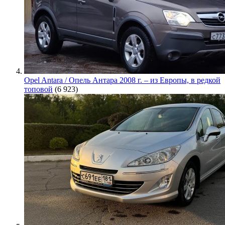
Opel Antara / Опель Антара 2008 г. – из Европы, в редкой
топовой
(6 923)