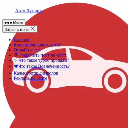
Skip
to
Авто Луганск
content
Меню
Закрыть меню
Главная
Как опубликовать авто?
Онлайн касса
🔝 Закрепить пост на сайте
✨ Что такое турбо продажа?
👁️Что такое Вовлеченность?
Калькулятор символов
Реклама на сайте