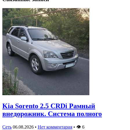
Kia Sorento 2.5 CRDi Рамный
внедорожник. Система полного
Сеть
06.08.2026
•
Нет комментария
•
👁
6