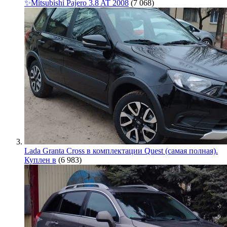
✨Mitsubishi Pajero 3.8 AT 2008
(7 068)
Lada Granta Cross в комплектации Quest (самая полная).
Куплен в
(6 983)