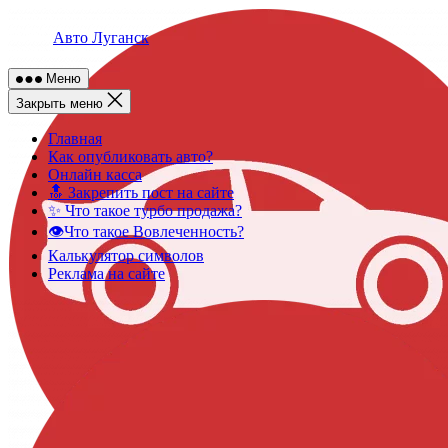
Skip
to
Авто Луганск
content
Меню
Закрыть меню
Главная
Как опубликовать авто?
Онлайн касса
🔝 Закрепить пост на сайте
✨ Что такое турбо продажа?
👁️Что такое Вовлеченность?
Калькулятор символов
Реклама на сайте