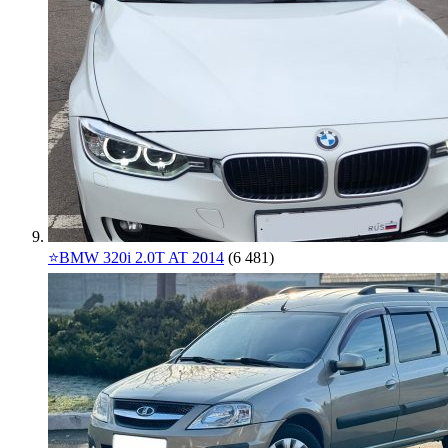
⭐️BMW 320i 2.0T AT 2014
(6 481)