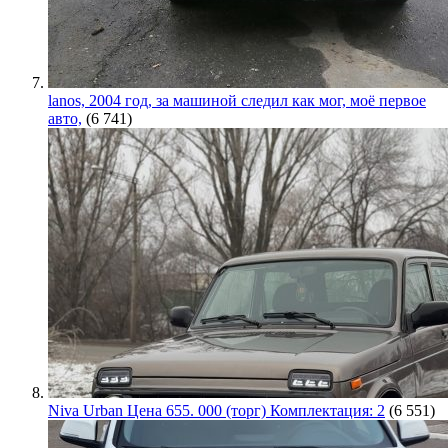
lanos, 2004 год, за машиной следил как мог, моё первое
авто,
(6 741)
Niva Urban Цена 655. 000 (торг) Комплектация: 2
(6 551)