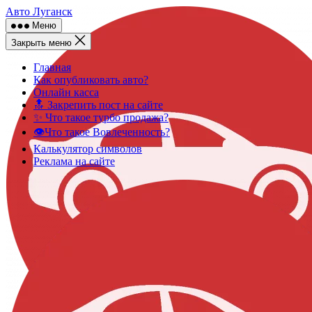
Skip
Авто Луганск
to
Меню
content
Закрыть меню
Главная
Как опубликовать авто?
Онлайн касса
🔝 Закрепить пост на сайте
✨ Что такое турбо продажа?
👁️Что такое Вовлеченность?
Калькулятор символов
Реклама на сайте