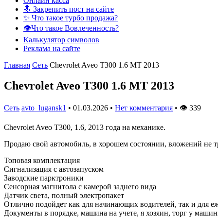
Онлайн касса
🔝 Закрепить пост на сайте
✨ Что такое турбо продажа?
👁️Что такое Вовлеченность?
Калькулятор символов
Реклама на сайте
Главная
Сеть
Chevrolet Aveo T300 1.6 MT 2013
Chevrolet Aveo T300 1.6 MT 2013
Сеть
avto_lugansk1
•
01.03.2026
•
Нет комментария
•
👁
339
Chevrolet Aveo T300, 1.6, 2013 года на механике.
Продаю свой автомобиль, в хорошем состоянии, вложений не тр
Топовая комплектация
Сигнализация с автозапуском
Заводские парктроники
Сенсорная магнитола с камерой заднего вида
Датчик света, полный электропакет
Отлично подойдет как для начинающих водителей, так и для е
Документы в порядке, машина на учете, я хозяин, торг у машин