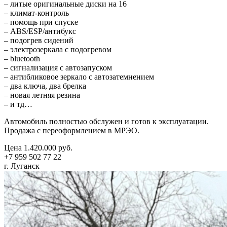
– литые оригинальные диски на 16
– климат-контроль
– помощь при спуске
– ABS/ESP/антибукс
– подогрев сидений
– электрозеркала с подогревом
– bluetooth
– сигнализация с автозапуском
– антибликовое зеркало с автозатемнением
– два ключа, два брелка
– новая летняя резина
– и тд…
Автомобиль полностью обслужен и готов к эксплуатации.
Продажа с переоформлением в МРЭО.
Цена 1.420.000 руб.
+7 959 502 77 22
г. Луганск