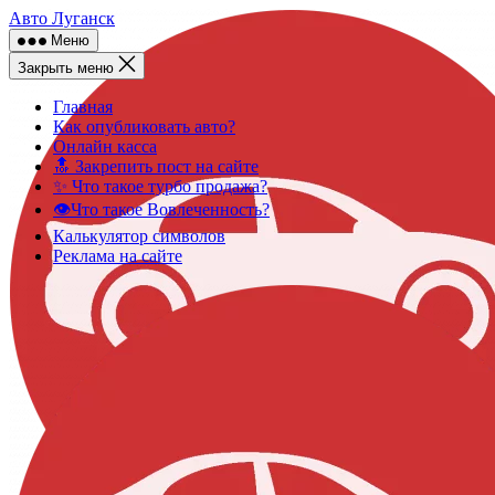
Skip
Авто Луганск
to
Меню
content
Закрыть меню
Главная
Как опубликовать авто?
Онлайн касса
🔝 Закрепить пост на сайте
✨ Что такое турбо продажа?
👁️Что такое Вовлеченность?
Калькулятор символов
Реклама на сайте