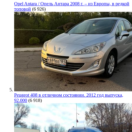
Opel Antara / Опель Антара 2008 г. – из Европы, в редкой
топовой
(6 926)
Peugeot 408 в отличном состоянии. 2012 год выпуска,
92.000
(6 918)