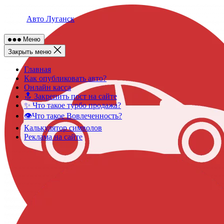
Skip
to
Авто Луганск
content
Меню
Закрыть меню
Главная
Как опубликовать авто?
Онлайн касса
🔝 Закрепить пост на сайте
✨ Что такое турбо продажа?
👁️Что такое Вовлеченность?
Калькулятор символов
Реклама на сайте