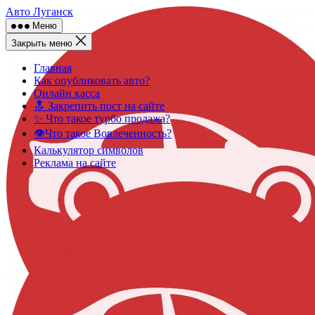
Skip
Авто Луганск
to
Меню
content
Закрыть меню
Главная
Как опубликовать авто?
Онлайн касса
🔝 Закрепить пост на сайте
✨ Что такое турбо продажа?
👁️Что такое Вовлеченность?
Калькулятор символов
Реклама на сайте