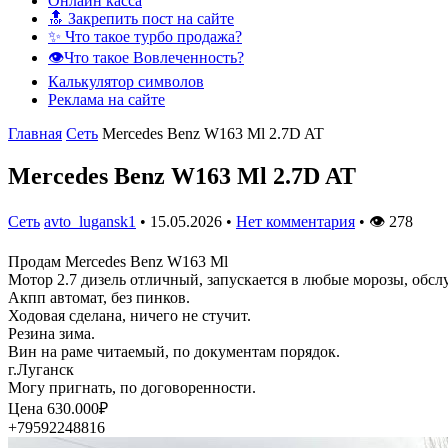
Онлайн касса
🔝 Закрепить пост на сайте
✨ Что такое турбо продажа?
👁️Что такое Вовлеченность?
Калькулятор символов
Реклама на сайте
Главная
Сеть
Mercedes Benz W163 Ml 2.7D AT
Mercedes Benz W163 Ml 2.7D AT
Сеть
avto_lugansk1
•
15.05.2026
•
Нет комментария
•
👁
278
Продам Mercedes Benz W163 Ml
Мотор 2.7 дизель отличный, запускается в любые морозы, обсл
Акпп автомат, без пинков.
Ходовая сделана, ничего не стучит.
Резина зима.
Вин на раме читаемый, по документам порядок.
г.Луганск
Могу пригнать, по договоренности.
Цена 630.000₽
+79592248816