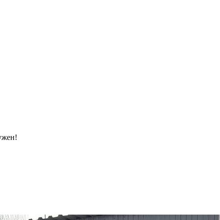
ужен!