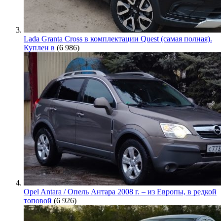
Lada Granta Cross в комплектации Quest (самая полная).
Куплен в
(6 986)
Opel Antara / Опель Антара 2008 г. – из Европы, в редкой
топовой
(6 926)