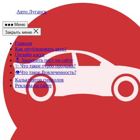
Skip
to
Авто Луганск
content
Меню
Закрыть меню
Главная
Как опубликовать авто?
Онлайн касса
🔝 Закрепить пост на сайте
✨ Что такое турбо продажа?
👁️Что такое Вовлеченность?
Калькулятор символов
Реклама на сайте