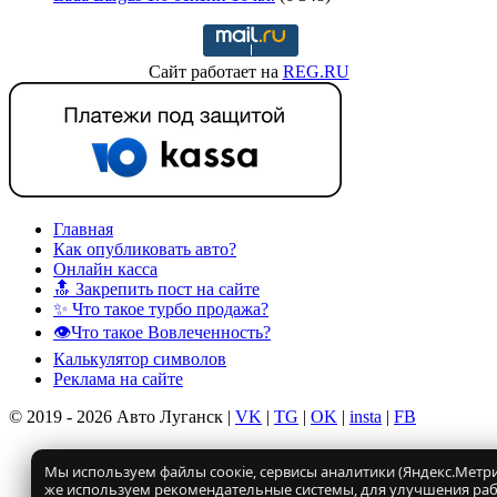
Сайт работает на
REG.RU
Главная
Как опубликовать авто?
Онлайн касса
🔝 Закрепить пост на сайте
✨ Что такое турбо продажа?
👁️Что такое Вовлеченность?
Калькулятор символов
Реклама на сайте
© 2019 - 2026 Авто Луганск |
VK
|
TG
|
OK
|
insta
|
FB
Мы используем файлы соокіе, сервисы аналитики (Яндекс.Метрик
же используем рекомендательные системы, для улучшения ра