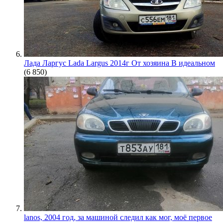
Лада Ларгус Lada Largus 2014г От хозяина В идеальном
(6 850)
lanos, 2004 год, за машиной следил как мог, моё первое