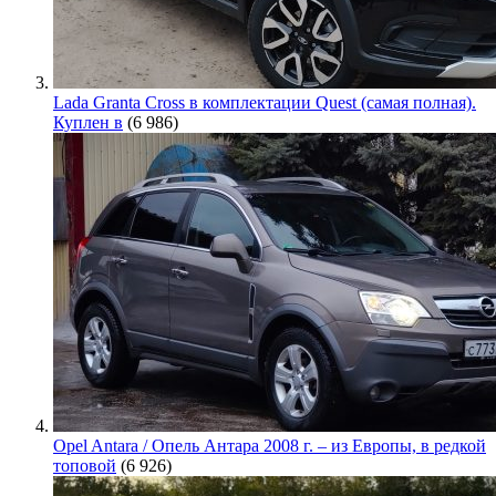
Lada Granta Cross в комплектации Quest (самая полная).
Куплен в
(6 986)
Opel Antara / Опель Антара 2008 г. – из Европы, в редкой
топовой
(6 926)