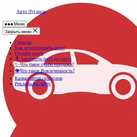
Skip
to
Авто Луганск
content
Меню
Закрыть меню
Главная
Как опубликовать авто?
Онлайн касса
🔝 Закрепить пост на сайте
✨ Что такое турбо продажа?
👁️Что такое Вовлеченность?
Калькулятор символов
Реклама на сайте