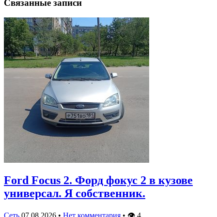
Связанные записи
Ford Focus 2. Форд фокус 2 в кузове
универсал. Я собственник.
Сеть
07.08.2026
•
Нет комментария
•
👁
4