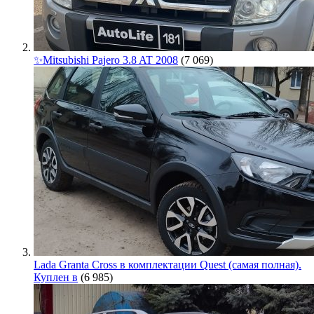
✨Mitsubishi Pajero 3.8 AT 2008
(7 069)
Lada Granta Cross в комплектации Quest (самая полная).
Куплен в
(6 985)