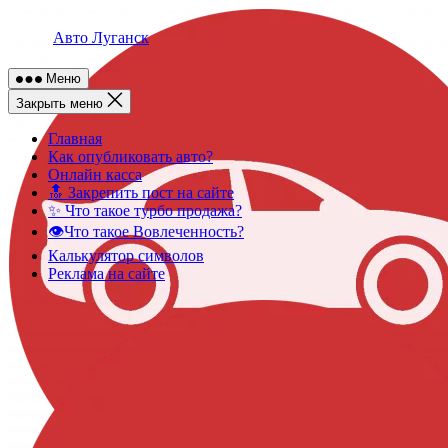
Skip
to
Авто Луганск
content
Меню
Закрыть меню
Главная
Как опубликовать авто?
Онлайн касса
🔝 Закрепить пост на сайте
✨ Что такое турбо продажа?
👁️Что такое Вовлеченность?
Калькулятор символов
Реклама на сайте