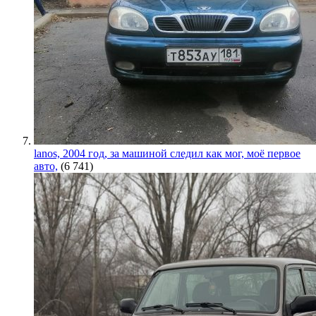
lanos, 2004 год, за машиной следил как мог, моё первое
авто,
(6 741)