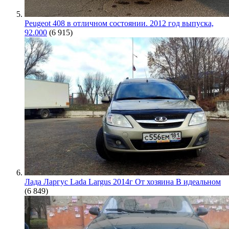
Peugeot 408 в отличном состоянии. 2012 год выпуска,
92.000
(6 915)
Лада Ларгус Lada Largus 2014г От хозяина В идеальном
(6 849)