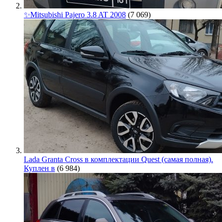
✨Mitsubishi Pajero 3.8 AT 2008
(7 069)
Lada Granta Cross в комплектации Quest (самая полная).
Куплен в
(6 984)