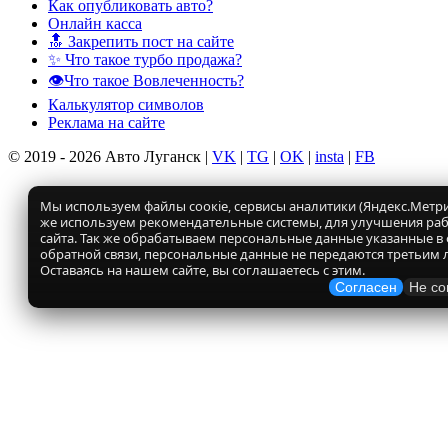
Как опубликовать авто?
Онлайн касса
🔝 Закрепить пост на сайте
✨ Что такое турбо продажа?
👁️Что такое Вовлеченность?
Калькулятор символов
Реклама на сайте
© 2019 - 2026 Авто Луганск |
VK
|
TG
|
OK
|
insta
|
FB
Мы используем файлы соокіе, сервисы аналитики (Яндекс.Метрик
же используем рекомендательные системы, для улучшения ра
сайта. Так же обрабатываем персональные данные указанные в
обратной связи, персональные данные не передаются третьим 
Оставаясь на нашем сайте, вы соглашаетесь с этим.
Согласен
Не со