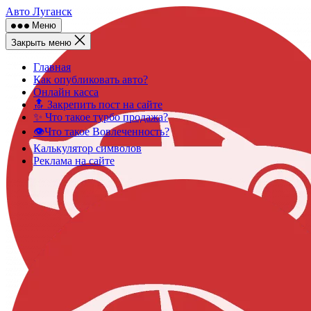
Skip
Авто Луганск
to
Меню
content
Закрыть меню
Главная
Как опубликовать авто?
Онлайн касса
🔝 Закрепить пост на сайте
✨ Что такое турбо продажа?
👁️Что такое Вовлеченность?
Калькулятор символов
Реклама на сайте