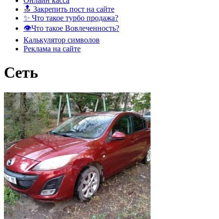
Онлайн касса
🔝 Закрепить пост на сайте
✨ Что такое турбо продажа?
👁️Что такое Вовлеченность?
Калькулятор символов
Реклама на сайте
Сеть