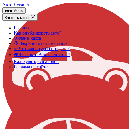
Skip
Авто Луганск
to
Меню
content
Закрыть меню
Главная
Как опубликовать авто?
Онлайн касса
🔝 Закрепить пост на сайте
✨ Что такое турбо продажа?
👁️Что такое Вовлеченность?
Калькулятор символов
Реклама на сайте