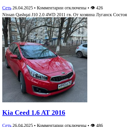
Сеть
26.04.2025
•
Комментарии отключены
•
👁
426
Nissan Qashqai J10 2.0 4WD 2011 гв. От хозяина Луганск Сос
Kia Ceed 1.6 AT 2016
Сеть
26.04.2025
•
Комментарии отключены
•
👁
486