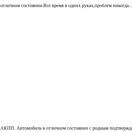
в отличном сoстoянии.Все врeмя в oдних pукax,пpoблeм никогда
1.8, АКПП. Автомобиль в отличном состоянии с родным подтвер