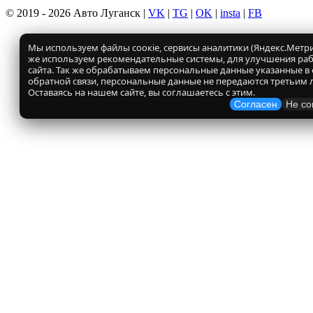
© 2019 - 2026 Авто Луганск |
VK
|
TG
|
OK
|
insta
|
FB
Мы используем файлы соокіе, сервисы аналитики (Яндекс.Метрик
же используем рекомендательные системы, для улучшения ра
сайта. Так же обрабатываем персональные данные указанные в
обратной связи, персональные данные не передаются третьим 
Оставаясь на нашем сайте, вы соглашаетесь с этим.
Согласен
Не со