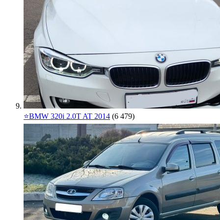
⭐️BMW 320i 2.0T AT 2014
(6 479)