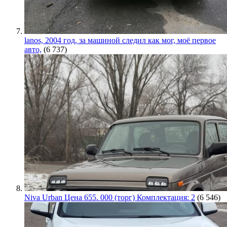
lanos, 2004 год, за машиной следил как мог, моё первое
авто,
(6 737)
Niva Urban Цена 655. 000 (торг) Комплектация: 2
(6 546)