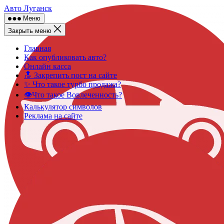
Skip
Авто Луганск
to
Меню
content
Закрыть меню
Главная
Как опубликовать авто?
Онлайн касса
🔝 Закрепить пост на сайте
✨ Что такое турбо продажа?
👁️Что такое Вовлеченность?
Калькулятор символов
Реклама на сайте