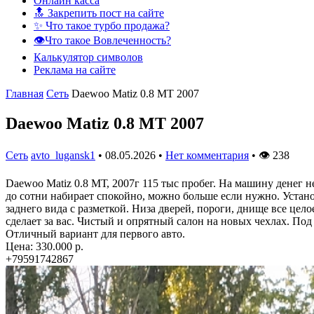
Онлайн касса
🔝 Закрепить пост на сайте
✨ Что такое турбо продажа?
👁️Что такое Вовлеченность?
Калькулятор символов
Реклама на сайте
Главная
Сеть
Daewoo Matiz 0.8 МТ 2007
Daewoo Matiz 0.8 МТ 2007
Сеть
avto_lugansk1
•
08.05.2026
•
Нет комментария
•
👁
238
Daewoo Matiz 0.8 МТ, 2007г 115 тыс пробег. На машину денег н
до сотни набирает спокойно, можно больше если нужно. Устано
заднего вида с разметкой. Низа дверей, пороги, днище все цел
сделает за вас. Чистый и опрятный салон на новых чехлах. По
Отличный вариант для первого авто.
Цена: 330.000 р.
+79591742867