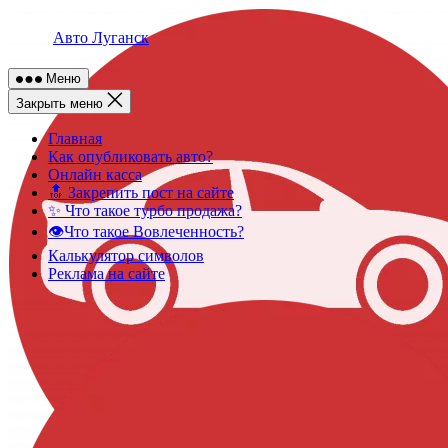
Skip
to
Авто Луганск
content
Меню
Закрыть меню
Главная
Как опубликовать авто?
Онлайн касса
🔝 Закрепить пост на сайте
✨ Что такое турбо продажа?
👁️Что такое Вовлеченность?
Калькулятор символов
Реклама на сайте