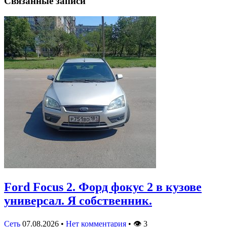
Связанные записи
Ford Focus 2. Форд фокус 2 в кузове
универсал. Я собственник.
Сеть
07.08.2026
•
Нет комментария
•
👁
3