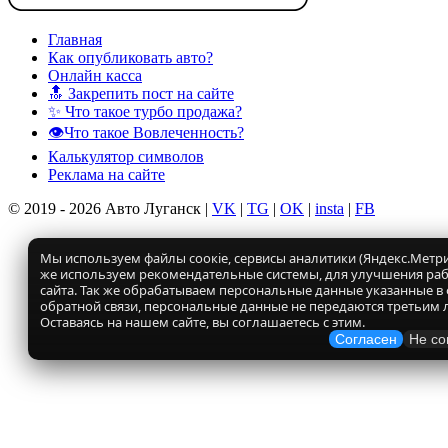
Главная
Как опубликовать авто?
Онлайн касса
🔝 Закрепить пост на сайте
✨ Что такое турбо продажа?
👁️Что такое Вовлеченность?
Калькулятор символов
Реклама на сайте
© 2019 - 2026 Авто Луганск |
VK
|
TG
|
OK
|
insta
|
FB
Мы используем файлы соокіе, сервисы аналитики (Яндекс.Метрик
же используем рекомендательные системы, для улучшения ра
сайта. Так же обрабатываем персональные данные указанные в
обратной связи, персональные данные не передаются третьим 
Оставаясь на нашем сайте, вы соглашаетесь с этим.
Согласен
Не со