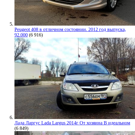
Peugeot 408 в отличном состоянии. 2012 год выпуска,
92.000
(6 916)
Лада Ларгус Lada Largus 2014г От хозяина В идеальном
(6 849)