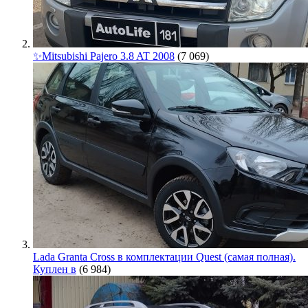
✨Mitsubishi Pajero 3.8 AT 2008
(7 069)
Lada Granta Cross в комплектации Quest (самая полная).
Куплен в
(6 984)