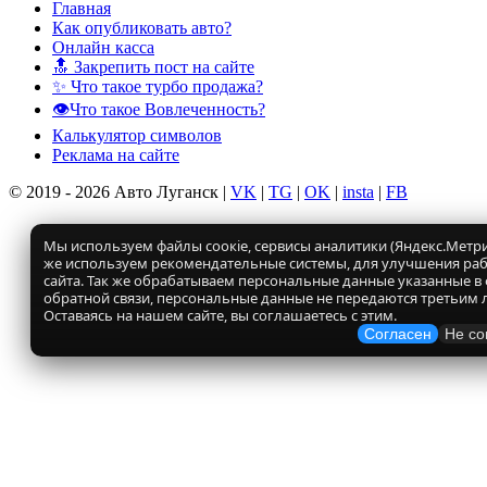
Главная
Как опубликовать авто?
Онлайн касса
🔝 Закрепить пост на сайте
✨ Что такое турбо продажа?
👁️Что такое Вовлеченность?
Калькулятор символов
Реклама на сайте
© 2019 - 2026 Авто Луганск |
VK
|
TG
|
OK
|
insta
|
FB
Мы используем файлы соокіе, сервисы аналитики (Яндекс.Метрик
же используем рекомендательные системы, для улучшения ра
сайта. Так же обрабатываем персональные данные указанные в
обратной связи, персональные данные не передаются третьим 
Оставаясь на нашем сайте, вы соглашаетесь с этим.
Согласен
Не со