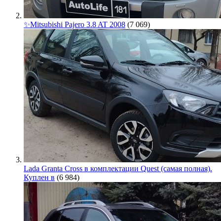
✨Mitsubishi Pajero 3.8 AT 2008
(7 069)
Lada Granta Cross в комплектации Quest (самая полная).
Куплен в
(6 984)