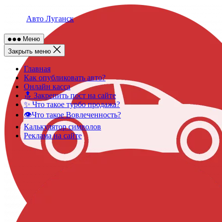
Skip
to
Авто Луганск
content
Меню
Закрыть меню
Главная
Как опубликовать авто?
Онлайн касса
🔝 Закрепить пост на сайте
✨ Что такое турбо продажа?
👁️Что такое Вовлеченность?
Калькулятор символов
Реклама на сайте