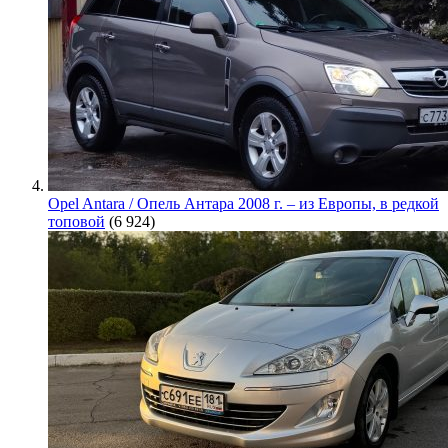
Opel Antara / Опель Антара 2008 г. – из Европы, в редкой
топовой
(6 924)