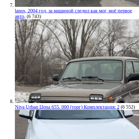
lanos, 2004 год, за машиной следил как мог, моё первое
авто,
(6 743)
Niva Urban Цена 655. 000 (торг) Комплектация: 2
(6 552)