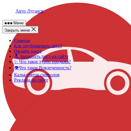
Skip
to
Авто Луганск
content
Меню
Закрыть меню
Главная
Как опубликовать авто?
Онлайн касса
🔝 Закрепить пост на сайте
✨ Что такое турбо продажа?
👁️Что такое Вовлеченность?
Калькулятор символов
Реклама на сайте