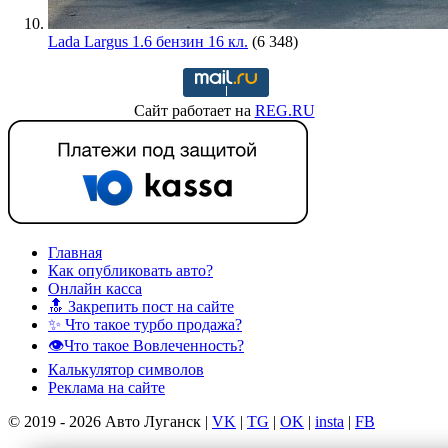
Lada Largus 1.6 бензин 16 кл.
(6 348)
Сайт работает на
REG.RU
Главная
Как опубликовать авто?
Онлайн касса
🔝 Закрепить пост на сайте
✨ Что такое турбо продажа?
👁️Что такое Вовлеченность?
Калькулятор символов
Реклама на сайте
© 2019 - 2026 Авто Луганск |
VK
|
TG
|
OK
|
insta
|
FB