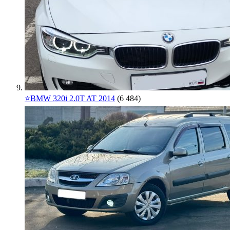
⭐️BMW 320i 2.0T AT 2014
(6 484)