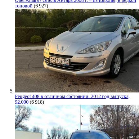
Opel Antara / Опель Антара 2008 г. – из Европы, в редкой
топовой
(6 927)
Peugeot 408 в отличном состоянии. 2012 год выпуска,
92.000
(6 918)