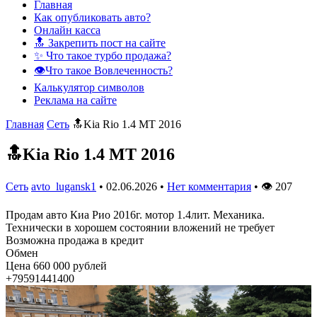
Главная
Как опубликовать авто?
Онлайн касса
🔝 Закрепить пост на сайте
✨ Что такое турбо продажа?
👁️Что такое Вовлеченность?
Калькулятор символов
Реклама на сайте
Главная
Сеть
🔝Kia Rio 1.4 MT 2016
🔝Kia Rio 1.4 MT 2016
Сеть
avto_lugansk1
•
02.06.2026
•
Нет комментария
•
👁
207
Продам авто Киа Рио 2016г. мотор 1.4лит. Механика.
Технически в хорошем состоянии вложений не требует
Возможна продажа в кредит
Обмен
Цена 660 000 рублей
+79591441400