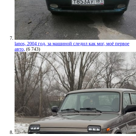
lanos, 2004 год, за машиной следил как мог, моё первое
авто,
(6 743)