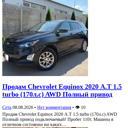
Продам Chevrolet Equinox 2020 А.Т 1.5
turbo (170л.с) AWD Полный привод
Сеть
08.08.2026
•
Нет комментария
•
👁
10
Продам Chevrolet Equinox 2020 А.Т 1.5 turbo (170л.с) AWD
Полный привод подключаемый! Пробег 110т. Машина в
отличном состоянии ни каких…