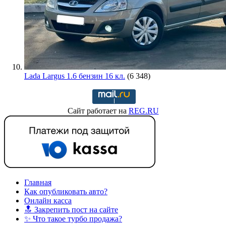
Lada Largus 1.6 бензин 16 кл.
(6 348)
Сайт работает на
REG.RU
Главная
Как опубликовать авто?
Онлайн касса
🔝 Закрепить пост на сайте
✨ Что такое турбо продажа?