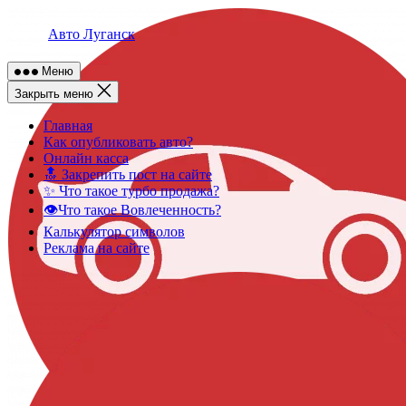
Skip
to
Авто Луганск
content
Меню
Закрыть меню
Главная
Как опубликовать авто?
Онлайн касса
🔝 Закрепить пост на сайте
✨ Что такое турбо продажа?
👁️Что такое Вовлеченность?
Калькулятор символов
Реклама на сайте