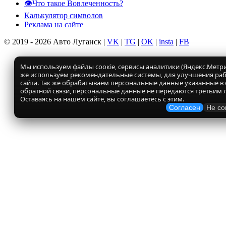
👁️Что такое Вовлеченность?
Калькулятор символов
Реклама на сайте
© 2019 - 2026 Авто Луганск |
VK
|
TG
|
OK
|
insta
|
FB
Мы используем файлы соокіе, сервисы аналитики (Яндекс.Метрик
же используем рекомендательные системы, для улучшения ра
сайта. Так же обрабатываем персональные данные указанные в
обратной связи, персональные данные не передаются третьим 
Оставаясь на нашем сайте, вы соглашаетесь с этим.
Согласен
Не со