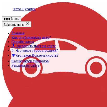
Skip
to
Авто Луганск
content
Меню
Закрыть меню
Главная
Как опубликовать авто?
Онлайн касса
🔝 Закрепить пост на сайте
✨ Что такое турбо продажа?
👁️Что такое Вовлеченность?
Калькулятор символов
Реклама на сайте