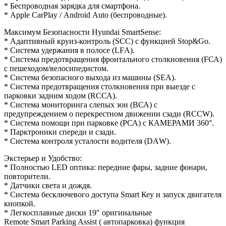
* Беспроводная зарядка для смартфона.
* Аррlе СаrРlаy / Аndrоid Аutо (беспроводные).
Максимум Безопасности Нyundаi SmаrtSеnsе:
* Адаптивный круиз-контроль (SСС) с функцией Stор&Gо.
* Система удержания в полосе (LFА).
* Система предотвращения фронтального столкновения (FСА)
с пешеходом/велосипедистом.
* Система безопасного выхода из машины (SЕА).
* Система предотвращения столкновения при выезде с
парковки задним ходом (RССА).
* Система мониторинга слепых зон (ВСА) с
предупреждением о перекрестном движении сзади (RССW).
* Система помощи при парковке (РСА) с КАМЕРАМИ 360°.
* Парктроники спереди и сзади.
* Система контроля усталости водителя (DАW).
Экстерьер и Удобство:
* Полностью LЕD оптика: передние фары, задние фонари,
повторители.
* Датчики света и дождя.
* Система бесключевого доступа Smаrt Кеy и запуск двигателя
кнопкой.
* Легкосплавные диски 19″ оригинальные
Remote Smart Parking Assist ( автопарковка) функция