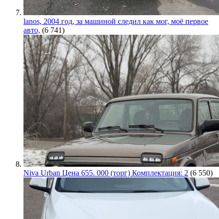
lanos, 2004 год, за машиной следил как мог, моё первое
авто,
(6 741)
Niva Urban Цена 655. 000 (торг) Комплектация: 2
(6 550)