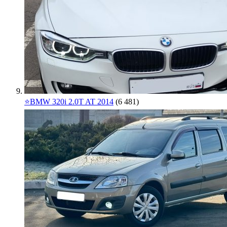
⭐️BMW 320i 2.0T AT 2014
(6 481)