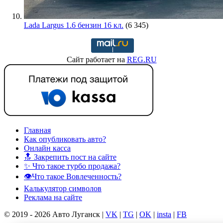
Lada Largus 1.6 бензин 16 кл.
(6 345)
Сайт работает на
REG.RU
Главная
Как опубликовать авто?
Онлайн касса
🔝 Закрепить пост на сайте
✨ Что такое турбо продажа?
👁️Что такое Вовлеченность?
Калькулятор символов
Реклама на сайте
© 2019 - 2026 Авто Луганск |
VK
|
TG
|
OK
|
insta
|
FB