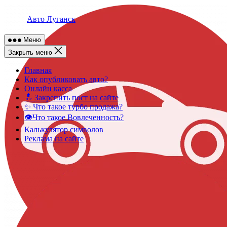
Skip
to
Авто Луганск
content
Меню
Закрыть меню
Главная
Как опубликовать авто?
Онлайн касса
🔝 Закрепить пост на сайте
✨ Что такое турбо продажа?
👁️Что такое Вовлеченность?
Калькулятор символов
Реклама на сайте