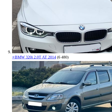
⭐️BMW 320i 2.0T AT 2014
(6 480)