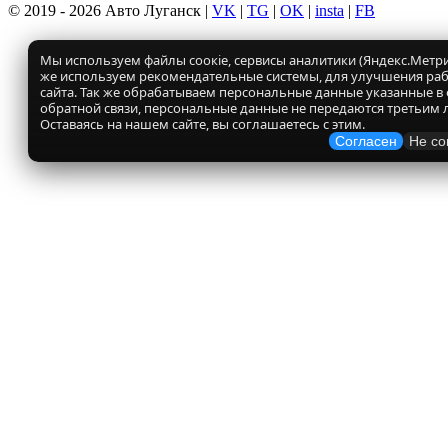
© 2019 - 2026 Авто Луганск |
VK
|
TG
|
OK
|
insta
|
FB
Мы используем файлы соокіе, сервисы аналитики (Яндекс.Метрик
же используем рекомендательные системы, для улучшения ра
сайта. Так же обрабатываем персональные данные указанные в
обратной связи, персональные данные не передаются третьим 
Оставаясь на нашем сайте, вы соглашаетесь с этим.
Согласен
Не со