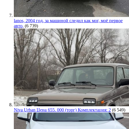
lanos, 2004 год, за машиной следил как мог, моё первое
авто,
(6 739)
Niva Urban Цена 655. 000 (торг) Комплектация: 2
(6 549)