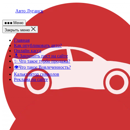
Skip
to
Авто Луганск
content
Меню
Закрыть меню
Главная
Как опубликовать авто?
Онлайн касса
🔝 Закрепить пост на сайте
✨ Что такое турбо продажа?
👁️Что такое Вовлеченность?
Калькулятор символов
Реклама на сайте