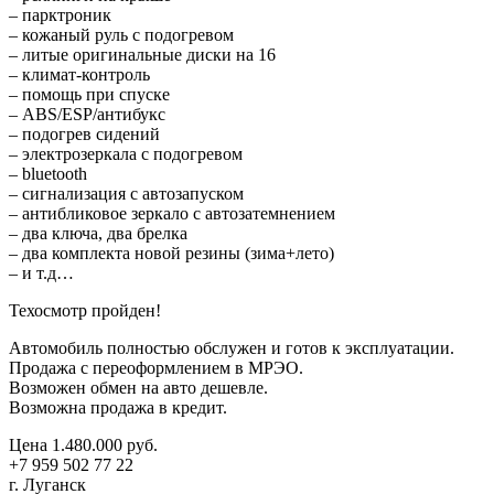
– парктроник
– кожаный руль с подогревом
– литые оригинальные диски на 16
– климат-контроль
– помощь при спуске
– ABS/ESP/антибукс
– подогрев сидений
– электрозеркала с подогревом
– bluetooth
– сигнализация с автозапуском
– антибликовое зеркало с автозатемнением
– два ключа, два брелка
– два комплекта новой резины (зима+лето)
– и т.д…
Техосмотр пройден!
Автомобиль полностью обслужен и готов к эксплуатации.
Продажа с переоформлением в МРЭО.
Возможен обмен на авто дешевле.
Возможна продажа в кредит.
Цена 1.480.000 руб.
+7 959 502 77 22
г. Луганск