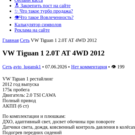
Онлайн касса
🔝 Закрепить пост на сайте
✨ Что такое турбо продажа?
👁️Что такое Вовлеченность?
Калькулятор символов
Реклама на сайте
Главная
Сеть
VW Tiguan 1 2.0T AT 4WD 2012
VW Tiguan 1 2.0T AT 4WD 2012
Сеть
avto_lugansk1
•
07.06.2026
•
Нет комментария
•
👁
199
VW Tiguan 1 рестайлинг
2012 год выпуска
175к пробега
Двигатель: 2.0 TSI CAWA
Полный привод
АКПП (6 ст)
По комплектации и плюшкам:
ДХО, адаптивный свет, досвет обочины при повороте
Датчики света, дождя, ковсвенный контроль давления в колёсах
Подогрев передних сидений