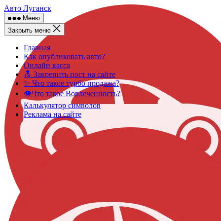
Skip
Авто Луганск
to
Меню
content
Закрыть меню
Главная
Как опубликовать авто?
Онлайн касса
🔝 Закрепить пост на сайте
✨ Что такое турбо продажа?
👁️Что такое Вовлеченность?
Калькулятор символов
Реклама на сайте