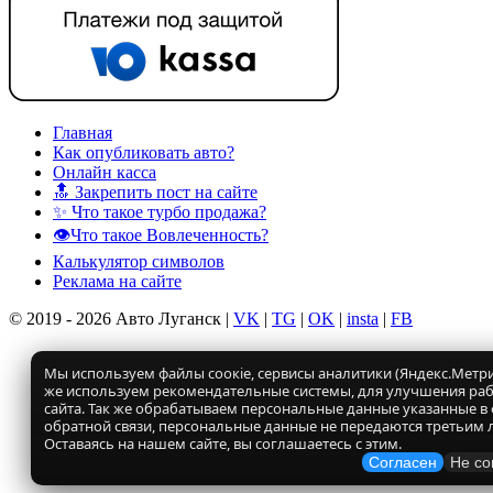
Главная
Как опубликовать авто?
Онлайн касса
🔝 Закрепить пост на сайте
✨ Что такое турбо продажа?
👁️Что такое Вовлеченность?
Калькулятор символов
Реклама на сайте
© 2019 - 2026 Авто Луганск |
VK
|
TG
|
OK
|
insta
|
FB
Мы используем файлы соокіе, сервисы аналитики (Яндекс.Метрик
же используем рекомендательные системы, для улучшения ра
сайта. Так же обрабатываем персональные данные указанные в
обратной связи, персональные данные не передаются третьим 
Оставаясь на нашем сайте, вы соглашаетесь с этим.
Согласен
Не со