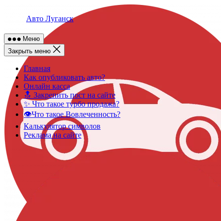
Skip
to
Авто Луганск
content
Меню
Закрыть меню
Главная
Как опубликовать авто?
Онлайн касса
🔝 Закрепить пост на сайте
✨ Что такое турбо продажа?
👁️Что такое Вовлеченность?
Калькулятор символов
Реклама на сайте