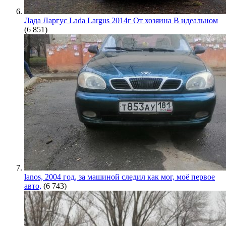
Лада Ларгус Lada Largus 2014г От хозяина В идеальном
(6 851)
lanos, 2004 год, за машиной следил как мог, моё первое
авто,
(6 743)