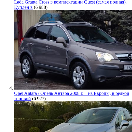
Lada Granta Cross в комплектации Quest (самая полная).
Куплен в
(6 988)
Opel Antara / Опель Антара 2008 г. – из Европы, в редкой
топовой
(6 927)