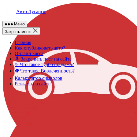
Skip
to
Авто Луганск
content
Меню
Закрыть меню
Главная
Как опубликовать авто?
Онлайн касса
🔝 Закрепить пост на сайте
✨ Что такое турбо продажа?
👁️Что такое Вовлеченность?
Калькулятор символов
Реклама на сайте