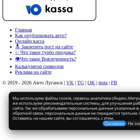
Главная
Как опубликовать авто?
Онлайн касса
🔝 Закрепить пост на сайте
✨ Что такое турбо продажа?
👁️Что такое Вовлеченность?
Калькулятор символов
Реклама на сайте
© 2019 - 2026 Авто Луганск |
VK
|
TG
|
OK
|
insta
|
FB
Мы используем файлы соокіе, сервисы аналитики (Яндекс.Метрик
же используем рекомендательные системы, для улучшения ра
сайта. Так же обрабатываем персональные данные указанные в
обратной связи, персональные данные не передаются третьим 
Оставаясь на нашем сайте, вы соглашаетесь с этим.
Согласен
Не со