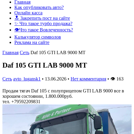
Главная
Как опубликовать авто?
Онлайн касса
🔝 Закрепить пост на сайте
✨ Что такое турбо продажа?
👁️Что такое Вовлеченность?
Калькулятор символов
Реклама на сайте
Главная
Сеть
Daf 105 GTI LAB 9000 MT
Daf 105 GTI LAB 9000 MT
Сеть
avto_lugansk1
•
13.06.2026
•
Нет комментария
•
👁
163
Продам тягач Daf 105 с полуприцепом GTI LAB 9000 все в
хорошем состоянии, 1.800.000руб.
тел. +79592209831