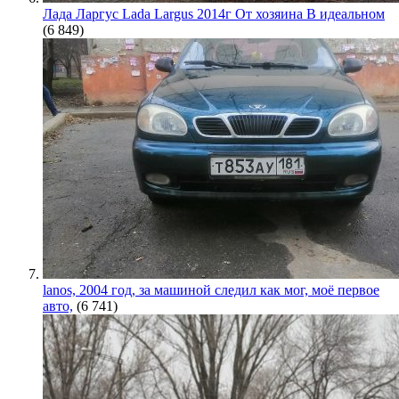
Лада Ларгус Lada Largus 2014г От хозяина В идеальном
(6 849)
lanos, 2004 год, за машиной следил как мог, моё первое
авто,
(6 741)