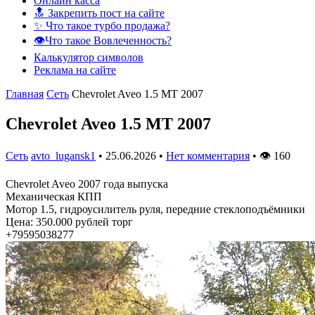
Онлайн касса
🔝 Закрепить пост на сайте
✨ Что такое турбо продажа?
👁️Что такое Вовлеченность?
Калькулятор символов
Реклама на сайте
Главная
Сеть
Chevrolet Aveo 1.5 MT 2007
Chevrolet Aveo 1.5 MT 2007
Сеть
avto_lugansk1
•
25.06.2026
•
Нет комментария
•
👁
160
Chevrolet Aveo 2007 года выпуска
Механическая КПП
Мотор 1.5, гидроусилитель руля, передние стеклоподъёмники
Цена: 350.000 рублей торг
+79595038277