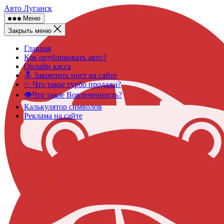
Skip
Авто Луганск
to
Меню
content
Закрыть меню
Главная
Как опубликовать авто?
Онлайн касса
🔝 Закрепить пост на сайте
✨ Что такое турбо продажа?
👁️Что такое Вовлеченность?
Калькулятор символов
Реклама на сайте