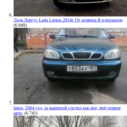
Лада Ларгус Lada Largus 2014г От хозяина В идеальном
(6 849)
lanos, 2004 год, за машиной следил как мог, моё первое
авто,
(6 741)