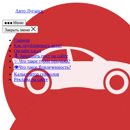
Skip
to
Авто Луганск
content
Меню
Закрыть меню
Главная
Как опубликовать авто?
Онлайн касса
🔝 Закрепить пост на сайте
✨ Что такое турбо продажа?
👁️Что такое Вовлеченность?
Калькулятор символов
Реклама на сайте