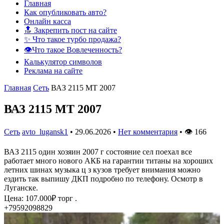
Главная
Как опубликовать авто?
Онлайн касса
🔝 Закрепить пост на сайте
✨ Что такое турбо продажа?
👁️Что такое Вовлеченность?
Калькулятор символов
Реклама на сайте
Главная
Сеть
ВАЗ 2115 MT 2007
ВАЗ 2115 MT 2007
Сеть
avto_lugansk1
•
29.06.2026
•
Нет комментария
•
👁
166
ВАЗ 2115 один хозяин 2007 г состояние сел поехал все
работает много нового АКБ на гарантии титаны на хороших
летних шинах музыка ц з кузов требует внимания можно
ездить так выпишу ДКП подробно по телефону. Осмотр в
Луганске.
Цена: 107.000₽ торг .
+79592098829