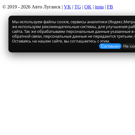
© 2019 - 2026 Авто Луганск |
VK
|
TG
|
OK
|
insta
|
FB
Мы используем файлы соокіе, сервисы аналитики (Яндекс.Метрик
же используем рекомендательные системы, для улучшения ра
сайта. Так же обрабатываем персональные данные указанные в
обратной связи, персональные данные не передаются третьим 
Оставаясь на нашем сайте, вы соглашаетесь с этим.
Согласен
Не со