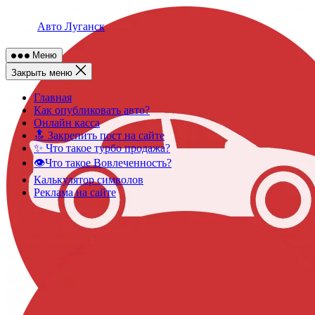
Skip
to
Авто Луганск
content
Меню
Закрыть меню
Главная
Как опубликовать авто?
Онлайн касса
🔝 Закрепить пост на сайте
✨ Что такое турбо продажа?
👁️Что такое Вовлеченность?
Калькулятор символов
Реклама на сайте