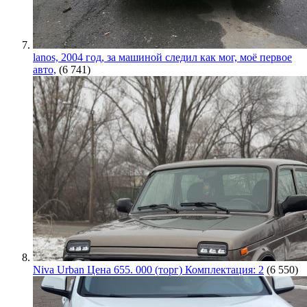
lanos, 2004 год, за машиной следил как мог, моё первое
авто,
(6 741)
Niva Urban Цена 655. 000 (торг) Комплектация: 2
(6 550)