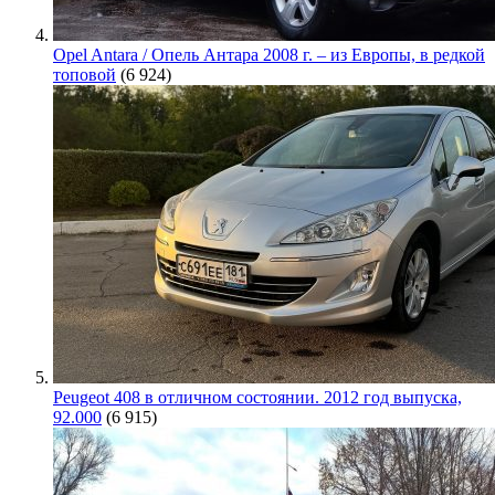
Opel Antara / Опель Антара 2008 г. – из Европы, в редкой
топовой
(6 924)
Peugeot 408 в отличном состоянии. 2012 год выпуска,
92.000
(6 915)