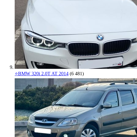
⭐️BMW 320i 2.0T AT 2014
(6 481)