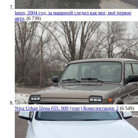
lanos, 2004 год, за машиной следил как мог, моё первое
авто,
(6 739)
Niva Urban Цена 655. 000 (торг) Комплектация: 2
(6 549)