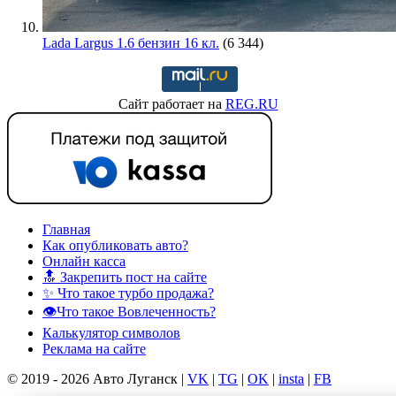
Lada Largus 1.6 бензин 16 кл.
(6 344)
Сайт работает на
REG.RU
Главная
Как опубликовать авто?
Онлайн касса
🔝 Закрепить пост на сайте
✨ Что такое турбо продажа?
👁️Что такое Вовлеченность?
Калькулятор символов
Реклама на сайте
© 2019 - 2026 Авто Луганск |
VK
|
TG
|
OK
|
insta
|
FB