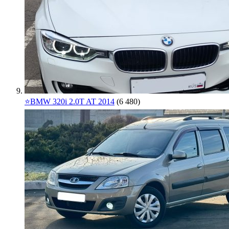
⭐️BMW 320i 2.0T AT 2014
(6 480)