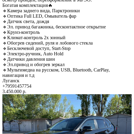
Богатая комплектация🔥
🔹Камера заднего вида, Парктроники
🔹Оптика Full LED, Омыватель фар
🔹Датчик света, дождя
🔹Эл. привод багажника, бесконтактное открытие
🔹Круиз-контроль
🔹Климат-контроль 2х зонный
🔹Обогрев сидений, руля и лобового стекла
🔹Бесключевой доступ, Start-Stop
🔹Электро-ручник, Auto Hold
🔹Датчики давления шин
🔹Эл.привод и обогрев зеркал
🔹Мультимедиа на русском, USB, Bluetooth, CarPlay,
навигация и т.д
Луганск
+79591457754
3.450.000 р.