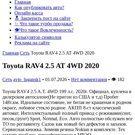
Главная
Как опубликовать авто?
Онлайн касса
🔝 Закрепить пост на сайте
✨ Что такое турбо продажа?
👁️Что такое Вовлеченность?
Калькулятор символов
Реклама на сайте
Главная
Сеть
Toyota RAV4 2.5 AT 4WD 2020
Toyota RAV4 2.5 AT 4WD 2020
Сеть
avto_lugansk1
•
01.07.2026
•
Нет комментария
•
👁
182
Toyota RAV4 2.5 A.T. 4WD 199 л.с. 2020г. Официал, куплена в
дилерском автосалоне(Не пригон из США и т.д) Пробег
148т.км. Идеальное состояние, не битая не крашеная в родном
окрасе, лобовое стекло родное. АКПП 8-ст классический
автомат. Интеллектуальный полный привод с режимами(снег,
песок,грунт) Sport, Normal, Eco. Авто полностью обслужен все
ТО по регламенту. Салон как новый без дефектов и запахов.
Сервисная книжка. Зимняя резина Nokian в комплекте. Тех
осмотр пройден, переоформление в МРЭО.