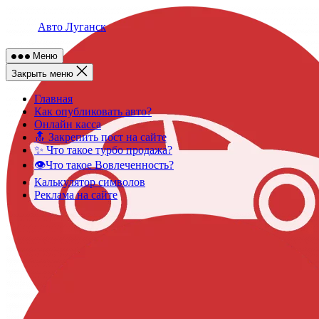
Skip
to
Авто Луганск
content
Меню
Закрыть меню
Главная
Как опубликовать авто?
Онлайн касса
🔝 Закрепить пост на сайте
✨ Что такое турбо продажа?
👁️Что такое Вовлеченность?
Калькулятор символов
Реклама на сайте