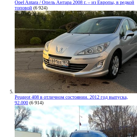
Opel Antara / Опель Антара 2008 г. – из Европы, в редкой
топовой
(6 924)
Peugeot 408 в отличном состоянии. 2012 год выпуска,
92.000
(6 914)