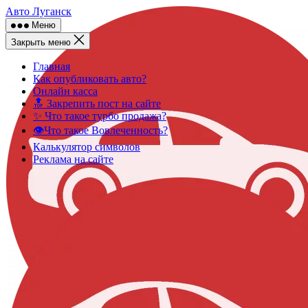
Skip
Авто Луганск
to
Меню
content
Закрыть меню
Главная
Как опубликовать авто?
Онлайн касса
🔝 Закрепить пост на сайте
✨ Что такое турбо продажа?
👁️Что такое Вовлеченность?
Калькулятор символов
Реклама на сайте