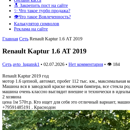
Онлайн касса
🔝 Закрепить пост на сайте
✨ Что такое турбо продажа?
👁️Что такое Вовлеченность?
Калькулятор символов
Реклама на сайте
Главная
Сеть
Renault Kaptur 1.6 АТ 2019
Renault Kaptur 1.6 АТ 2019
Сеть
avto_lugansk1
•
02.07.2026
•
Нет комментария
•
👁
184
Renault Kaptur 2019 год
мотор 1.6 цепной, автомат, пробег 112 тыс. км., максимальная 
Машина вся в заводской краске включая бампера, все стекла р
машина очень классно выглядит внешне и технически в идеаль
2 хозяина
цена 1м 570т.р. Кто ищет для себя это отличный вариант, маши
+79591485191 . Краснодон