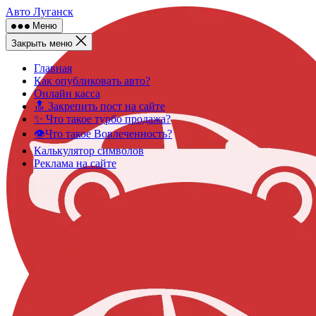
Skip
Авто Луганск
to
Меню
content
Закрыть меню
Главная
Как опубликовать авто?
Онлайн касса
🔝 Закрепить пост на сайте
✨ Что такое турбо продажа?
👁️Что такое Вовлеченность?
Калькулятор символов
Реклама на сайте