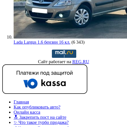
Lada Largus 1.6 бензин 16 кл.
(6 343)
Сайт работает на
REG.RU
Главная
Как опубликовать авто?
Онлайн касса
🔝 Закрепить пост на сайте
✨ Что такое турбо продажа?