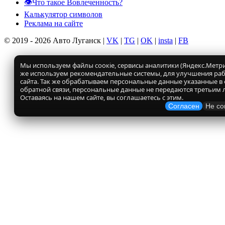
👁️Что такое Вовлеченность?
Калькулятор символов
Реклама на сайте
© 2019 - 2026 Авто Луганск |
VK
|
TG
|
OK
|
insta
|
FB
Мы используем файлы соокіе, сервисы аналитики (Яндекс.Метрик
же используем рекомендательные системы, для улучшения ра
сайта. Так же обрабатываем персональные данные указанные в
обратной связи, персональные данные не передаются третьим 
Оставаясь на нашем сайте, вы соглашаетесь с этим.
Согласен
Не со