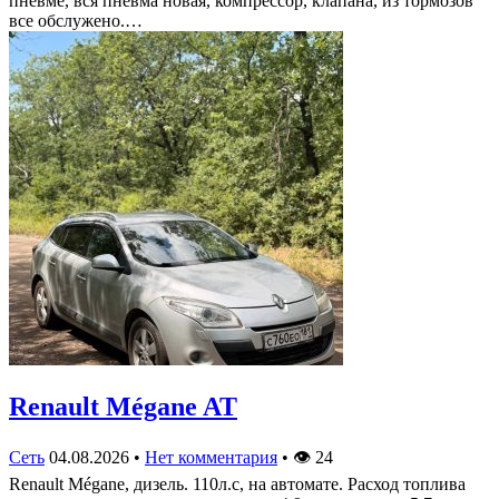
пневме, вся пневма новая, компрессор, клапана, из тормозов
все обслужено.…
Renault Mégane AT
Сеть
04.08.2026
•
Нет комментария
•
👁
24
Renault Mégane, дизель. 110л.с, на автомате. Расход топлива