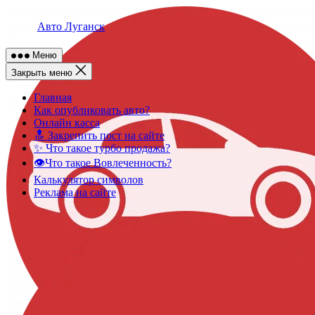
Skip
to
Авто Луганск
content
Меню
Закрыть меню
Главная
Как опубликовать авто?
Онлайн касса
🔝 Закрепить пост на сайте
✨ Что такое турбо продажа?
👁️Что такое Вовлеченность?
Калькулятор символов
Реклама на сайте