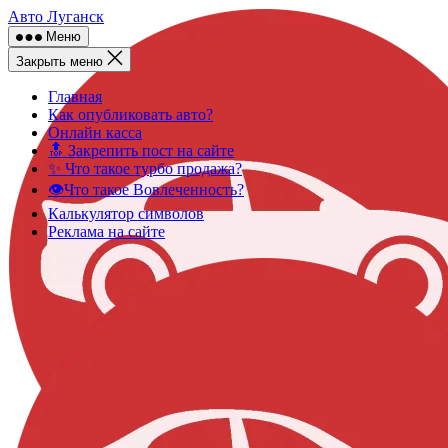
Skip
Авто Луганск
to
Меню
content
Закрыть меню
Главная
Как опубликовать авто?
Онлайн касса
🔝 Закрепить пост на сайте
✨ Что такое турбо продажа?
👁️Что такое Вовлеченность?
Калькулятор символов
Реклама на сайте