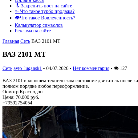
Онлайн касса
🔝 Закрепить пост на сайте
✨ Что такое турбо продажа?
👁️Что такое Вовлеченность?
Калькулятор символов
Реклама на сайте
Главная
Сеть
ВАЗ 2101 MT
ВАЗ 2101 MT
Сеть
avto_lugansk1
•
04.07.2026
•
Нет комментария
•
👁
127
ВАЗ 2101 в хорошем техническом состояние двигатель после кап
полном порядке любое переоформление.
Осмотр Краснодон.
Цена: 70.000 руб.
+79592754054