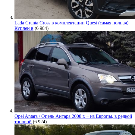
Lada Granta Cross в комплектации Quest (самая полная).
Куплен в
(6 984)
Opel Antara / Опель Антара 2008 г. – из Европы, в редкой
топовой
(6 924)