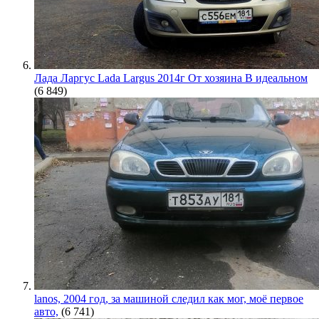
Лада Ларгус Lada Largus 2014г От хозяина В идеальном
(6 849)
lanos, 2004 год, за машиной следил как мог, моё первое
авто,
(6 741)