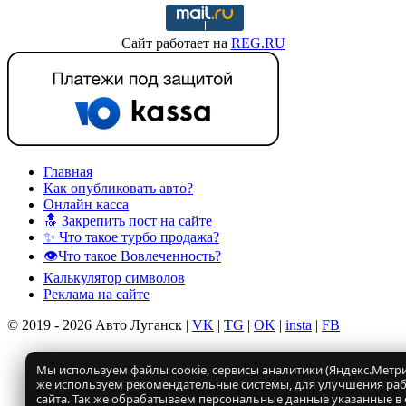
Сайт работает на
REG.RU
Главная
Как опубликовать авто?
Онлайн касса
🔝 Закрепить пост на сайте
✨ Что такое турбо продажа?
👁️Что такое Вовлеченность?
Калькулятор символов
Реклама на сайте
© 2019 - 2026 Авто Луганск |
VK
|
TG
|
OK
|
insta
|
FB
Мы используем файлы соокіе, сервисы аналитики (Яндекс.Метрик
же используем рекомендательные системы, для улучшения ра
сайта. Так же обрабатываем персональные данные указанные в