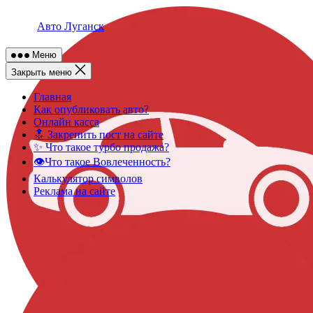
Skip
to
Авто Луганск
content
Меню
Закрыть меню
Главная
Как опубликовать авто?
Онлайн касса
🔝 Закрепить пост на сайте
✨ Что такое турбо продажа?
👁️Что такое Вовлеченность?
Калькулятор символов
Реклама на сайте