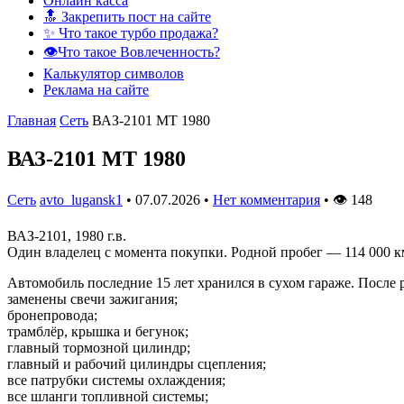
Онлайн касса
🔝 Закрепить пост на сайте
✨ Что такое турбо продажа?
👁️Что такое Вовлеченность?
Калькулятор символов
Реклама на сайте
Главная
Сеть
ВАЗ-2101 MT 1980
ВАЗ-2101 MT 1980
Сеть
avto_lugansk1
•
07.07.2026
•
Нет комментария
•
👁
148
ВАЗ-2101, 1980 г.в.
Один владелец с момента покупки. Родной пробег — 114 000 к
Автомобиль последние 15 лет хранился в сухом гараже. После
заменены свечи зажигания;
бронепровода;
трамблёр, крышка и бегунок;
главный тормозной цилиндр;
главный и рабочий цилиндры сцепления;
все патрубки системы охлаждения;
все шланги топливной системы;