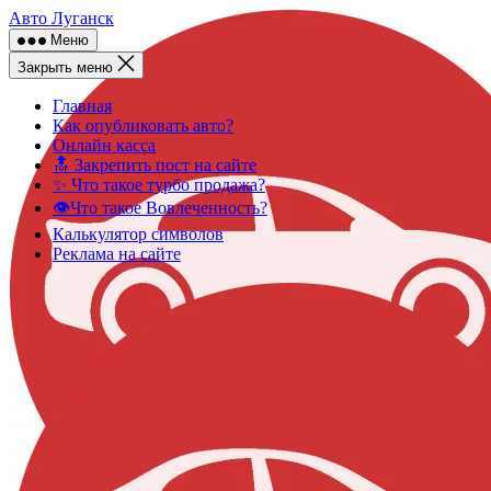
Skip
Авто Луганск
to
Меню
content
Закрыть меню
Главная
Как опубликовать авто?
Онлайн касса
🔝 Закрепить пост на сайте
✨ Что такое турбо продажа?
👁️Что такое Вовлеченность?
Калькулятор символов
Реклама на сайте